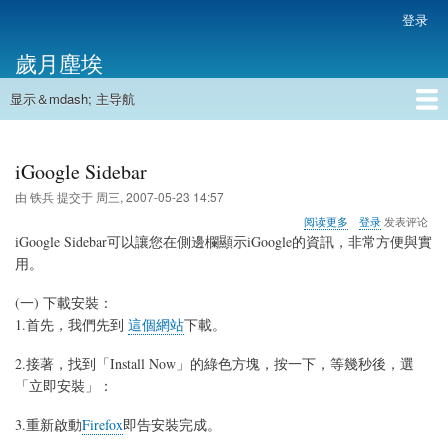
跳
登录
用
转
户
歲月塵埃
到
帐
主
户
显示＆mdash; 主导航
要
主
菜
内
导
容
首页
单
航
iGoogle Sidebar
由
铁兵
提交于
周三, 2007-05-23 14:57
关
阅读更多
登录
发表评论
于
iGoogle Sidebar可以讓您在側邊欄顯示iGoogle的資訊，非常方便與實
iGoogle
用。
Sidebar
(一) 下載安裝：
1.首先，我們先到
這個網站
下載。
2.接著，找到「Install Now」的綠色方塊，按一下，等幾秒後，選
「立即安裝」：
3.重新啟動
Firefox
即告安裝完成。