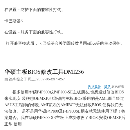
在设置－防护下面的兼容性打钩。
卡巴斯基
6
在设置－服务下面的兼容性打钩。
打开兼容模式后，
卡巴斯基
会关闭回传拨号同office等的主动保护。
华硕主板BIOS修改工具DMI236
由
铁兵
提交于
周三, 2007-05-23 14:57
关
阅读更多
登录
发表评论
于
很多使用华硕P4P800或P4P800-SE主板朋友,也想通过修改BIOS
华
来实现安 装联想OEMXP,但华硕的主板BIOS采用的是AMI,而且经过
硕
ASUS工程师的修改,AMI官方的AMIBCP无法修改BIOS,使得我们无
主
板
法修改。 是不是用华硕P4P800及P4P800SE朋友就无法使用了呢！答
BIOS
案是否。我在华硕P4P800-SE主板上成功修改了BIOS.安装OEMXP后
修
正常 使用.
改
工