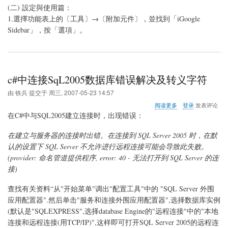
(二) 設定與使用篇：
1.選擇功能表上的〔工具〕→〔附加元件〕，並找到「iGoogle
Sidebar」，按「選項」。
c#中连接SqL2005数据库错误解决及转义字符
由
铁兵
提交于
周三, 2007-05-23 14:57
关
阅读更多
登录
发表评论
于
在C#中与SQL2005建立连接时，出现错误：
c#
中
在建立与服务器的连接时出错。在连接到 SQL Server 2005 时，在默
连
认的设置下 SQL Server 不允许进行远程连接可能会导致此失败。
接
SqL2005
(provider: 命名管道提供程序, error: 40 - 无法打开到 SQL Server 的连
数
接)
据
库
查找有关资料“从"开始菜单"调出"配置工具"中的 "SQL Server 外围
错
应用配置器".然后单击"服务和连接外围应用配置器",选择数据库实例
误
解
(默认是"SQLEXPRESS",选择database Engine的"远程连接"中的"本地
决
连接和远程连接(用TCP/IP)",这样即可打开SQL Server 2005的远程连
及