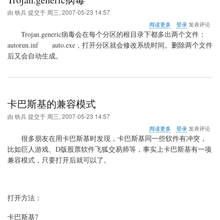
由
铁兵
提交于
周三, 2007-05-23 14:57
关
阅读更多
登录
发表评论
于
Trojan.generic病毒会在
每个分区的根目录下都多出两个文件：
Trojan.generic
autorun.inf auto.exe，打开分区就会修改系统时间。删除两个文件
病
后又会自动生成。
毒
卡巴斯基的兼容模式
由
铁兵
提交于
周三, 2007-05-23 14:57
关
阅读更多
登录
发表评论
于
很多朋友在用
卡巴斯基
时发现，
卡巴斯基
同一些软件有冲突，
卡
比如巨人游戏、D版股票软件飞狐交易师等，事实上
卡巴斯基
有一项
巴
兼容模式，只要打开后就可以了。
斯
基
的
兼
容
打开方法：
模
式
卡巴斯基
7