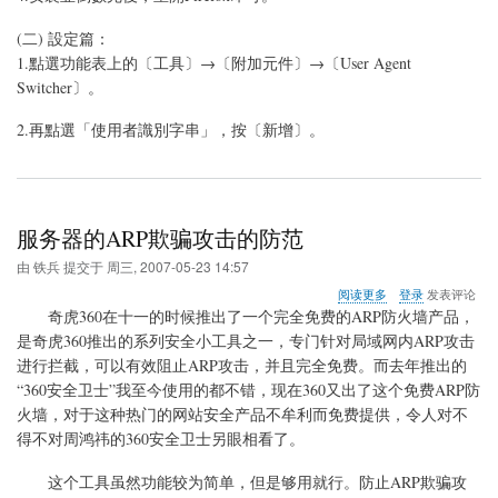
(二) 設定篇：
1.點選功能表上的〔工具〕→〔附加元件〕→〔User Agent
Switcher〕。
2.再點選「使用者識別字串」，按〔新增〕。
服务器的ARP欺骗攻击的防范
由
铁兵
提交于
周三, 2007-05-23 14:57
关
阅读更多
登录
发表评论
于
奇虎360在十一的时候推出了一个完全免费的ARP防火墙产品，
服
是奇虎360推出的系列安全小工具之一，专门针对局域网内ARP攻击
务
进行拦截，可以有效阻止ARP攻击，并且完全免费。而去年推出的
器
的
“360安全卫士”我至今使用的都不错，现在360又出了这个免费ARP防
ARP
火墙，对于这种热门的网站安全产品不牟利而免费提供，令人对不
欺
得不对周鸿祎的360安全卫士另眼相看了。
骗
攻
这个工具虽然功能较为简单，但是够用就行。防止ARP欺骗攻
击