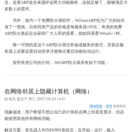
的
击，追查ARP攻击来源IP这两大功能都有，这就足够了，能够满足大
防
多数人的需求。
范
另外，做为一个免费防火墙软件，360AntiARP也为广大的站长
省了一笔钱，目前同类产品的价格是每服务器199元，奇虎的免费
ARP防火墙必定会获得广大人民的喜爱，就如同喜爱360safe一样。
唯一可惜的是这个ARP防火墙没有做成服务的形式，安装在服
务器上还要设置自动登录才能每次重启动都自动运行。
按照奇虎公司的介绍，360ARP防火墙具有如下功能：
在网络邻居上隐藏计算机（网络）
由
铁兵
提交于
周三, 2007-05-23 14:57
关
阅读更多
登录
发表评论
于
现象描述：用户希望不想让自己的计算机在网上邻居里显示，但还
在
能使用其他所有网络功能。
网
络
解决方案：首先进入WINDOWS系统后，在开始－运行，输入
邻