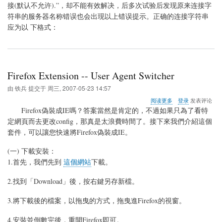
接(默认不允许).”，却不能有效解决，后多次试验后发现原来连接字
转
义
符串的服务器名称错误也会出现以上错误提示。正确的连接字符串
字
应为以 下格式：
符
Firefox Extension -- User Agent Switcher
由
铁兵
提交于
周三, 2007-05-23 14:57
关
阅读更多
登录
发表评论
于
Firefox偽裝成IE嗎？答案當然是肯定的，不過如果只為了看特
Firefox
定網頁而去更改config，那真是太浪費時間了。接下來我們介紹這個
Extension
套件，可以讓您快速將Firefox偽裝成IE。
-
-
User
(一) 下載安裝：
Agent
1.首先，我們先到
這個網站
下載。
Switcher
2.找到「Download」後，按右鍵另存新檔。
3.將下載後的檔案，以拖曳的方式，拖曳進Firefox的視窗。
4.安裝並倒數完後，重開Firefox即可。