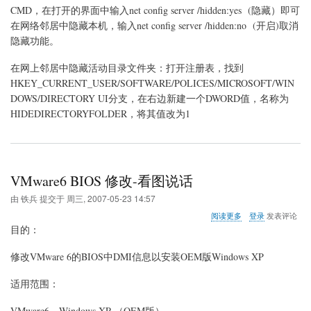
居
CMD，在打开的界面中输入net config server /hidden:yes (隐藏）即可
上
在网络邻居中隐藏本机，输入net config server /hidden:no (开启)取消
隐
隐藏功能。
藏
计
在网上邻居中隐藏活动目录文件夹：打开注册表，找到
算
机
HKEY_CURRENT_USER/SOFTWARE/POLICES/MICROSOFT/WIN
（网
DOWS/DIRECTORY UI分支，在右边新建一个DWORD值，名称为
络）
HIDEDIRECTORYFOLDER，将其值改为1
VMware6 BIOS 修改-看图说话
由
铁兵
提交于
周三, 2007-05-23 14:57
关
阅读更多
登录
发表评论
于
目的：
VMware6
BIOS
修改VMware 6的BIOS中DMI信息以安装OEM版Windows XP
修
改-
适用范围：
看
图
说
VMware6，Windows XP （OEM版）