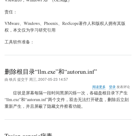
话
责任：
VMware、Windows、Phoenix、ResScope著作人和版权人拥有其版
权，本文仅为学习研究引用
工具软件准备：
删除根目录“llm.exe”和“autorun.inf”
由
铁兵
提交于
周三, 2007-05-23 14:57
关
阅读更多
登录
发表评论
于
症状是屏幕每隔一段时间黑屏闪烁一次，各磁盘根目录下产生
删
“llm.exe”和“autorun.inf”两个文件，双击无法打开硬盘，删除后立刻
除
重新产生，并且屏蔽了隐藏文件察看功能。
根
目
录
“llm.exe”
和
“autorun.inf”
Trojan.generic病毒