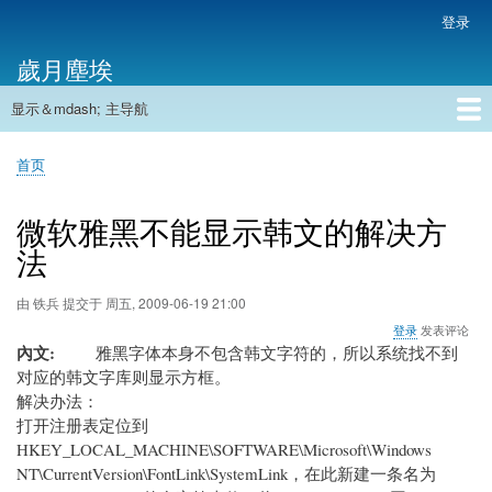
跳
登录
用
转
户
歲月塵埃
到
帐
主
户
显示＆mdash; 主导航
要
主
菜
内
导
容
首页
单
首页
航
面
包
微软雅黑不能显示韩文的解决方
屑
法
由
铁兵
提交于
周五, 2009-06-19 21:00
登录
发表评论
內文
雅黑字体本身不包含韩文字符的，所以系统找不到
对应的韩文字库则显示方框。
解决办法：
打开注册表定位到
HKEY_LOCAL_MACHINE\SOFTWARE\Microsoft\Windows
NT\CurrentVersion\FontLink\SystemLink，在此新建一条名为