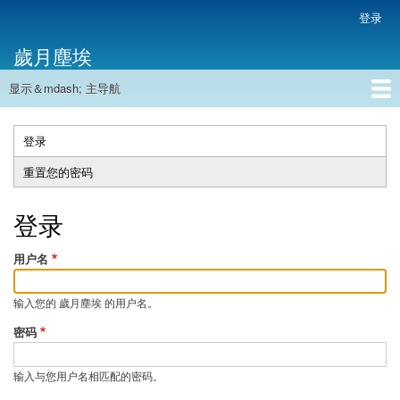
跳
登录
用
转
户
歲月塵埃
到
帐
主
户
显示＆mdash; 主导航
要
主
菜
内
导
容
首页
单
航
登录
（活
主
动
重置您的密码
标
标
签
签）
登录
用户名
输入您的 歲月塵埃 的用户名。
密码
输入与您用户名相匹配的密码。