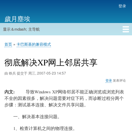
跳
登录
用
转
户
歲月塵埃
到
帐
主
户
显示＆mdash; 主导航
要
主
菜
内
导
容
首页
单
首页
卡巴斯基的兼容模式
航
面
包
彻底解决XP网上邻居共享
屑
由
铁兵
提交于
周三, 2007-05-23 14:57
登录
发表评论
內文
导致Windows XP网络邻居不能正确浏览或浏览列表
不全的因素很多，解决问题需要对症下药，而诊断过程分两个
步骤：测试基本连接、解决文件共享问题。
一、解决基本连接问题。
1、检查计算机之间的物理连接。