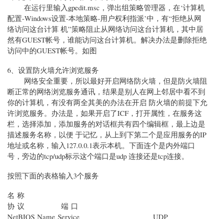
在运行里输入gpedit.msc，弹出组策略管理器，在‘计算机
配置-Windows设置-本地策略-用户权利指派’中，有“拒绝从网
络访问这台计算 机”策略阻止从网络访问这台计算机，其中居
然有GUEST帐号，谁能访问这台计算机。解决办法是删除拒绝
访问中的GUEST帐号。如图
6、设置防火墙允许浏览服务
网络安全重要，所以最好开启网络防火墙，但是防火墙阻
断正常的网络浏览服务通讯，结果是别人在网上邻居中看不到
你的计算机，有没有两全其美的办法在开启 防火墙的前提下允
许浏览服务。办法是，如果开启了ICF，打开属性，在服务这
栏，选择添加，添加服务的对话框共有四个编辑框，最上边是
描述服务名称，以便 于记忆，从上到下第二个是应用服务的IP
地址或名称，输入127.0.0.1表示本机。下面连个是内外端口
号，旁边的tcp/udp标示这个端口是udp 连接还是tcp连接。
按照下面的表格输入3个服务
名 称
协 议 端 口
NetBIOS Name Service UDP