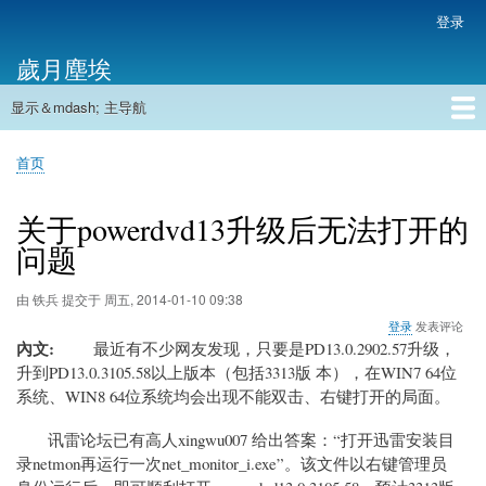
跳
登录
用
转
户
歲月塵埃
到
帐
主
户
显示＆mdash; 主导航
要
主
菜
内
导
容
首页
单
首页
航
面
包
关于powerdvd13升级后无法打开的
屑
问题
由
铁兵
提交于
周五, 2014-01-10 09:38
登录
发表评论
內文
最近有不少网友发现，只要是PD13.0.2902.57升级，
升到PD13.0.3105.58以上版本（包括3313版 本），在WIN7 64位
系统、WIN8 64位系统均会出现不能双击、右键打开的局面。
讯雷论坛已有高人xingwu007 给出答案：“打开迅雷安装目
录netmon再运行一次net_monitor_i.exe”。该文件以右键管理员