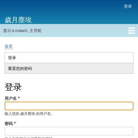
跳
登录
用
转
户
歲月塵埃
到
帐
主
户
显示＆mdash; 主导航
要
主
菜
内
导
容
首页
单
首页
航
面
包
登录
（活
主
屑
动
重置您的密码
标
标
签
签）
登录
用户名
输入您的 歲月塵埃 的用户名。
密码