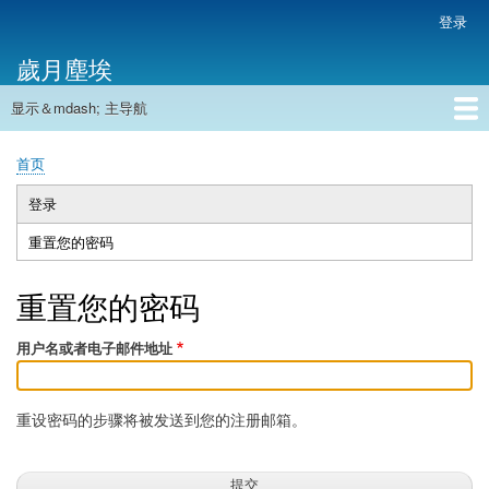
跳
登录
用
转
户
歲月塵埃
到
帐
主
户
显示＆mdash; 主导航
要
主
菜
内
导
容
首页
单
首页
航
面
包
登录
主
屑
重置您的密码
（活
标
动
签
标
重置您的密码
签）
用户名或者电子邮件地址
重设密码的步骤将被发送到您的注册邮箱。